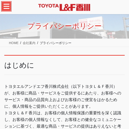
コ
ナ
ン
ビ
テ
ゲ
ン
ー
プライバシーポリシー
ツ
シ
へ
ョ
ス
ン
HOME
会社案内
プライバシーポリシー
キ
に
ッ
移
プ
動
はじめに
トヨタエルアンドエフ香川株式会社（以下トヨタＬ＆Ｆ香川）
が、お客様に商品・サービスをご提供するにあたり、お客様への
サービス・商品の品質向上およびお客様のご便宜をはかるため
に、個人情報をご提供いただくことがあります。
トヨタＬ＆Ｆ香川は、お客様の個人情報保護の重要性を深く認識
し、お客様の個人情報なくして、お客様との健全なコミュニケー
ションに基づく、最適な商品・サービスの提供はありえないと考