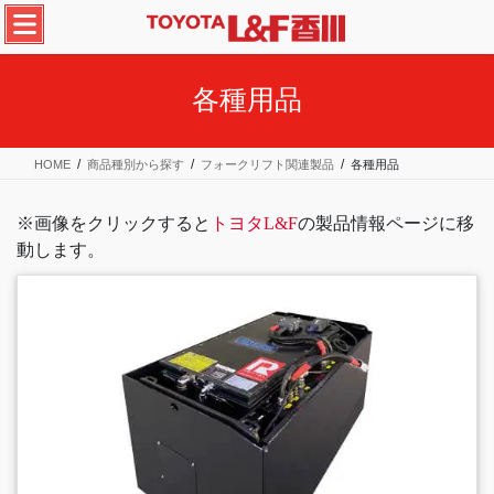
コ
ナ
ン
ビ
テ
ゲ
ン
ー
各種用品
ツ
シ
へ
ョ
ス
ン
HOME
商品種別から探す
フォークリフト関連製品
各種用品
キ
に
ッ
移
プ
動
※画像をクリックすると
トヨタL&F
の製品情報ページに移
動します。