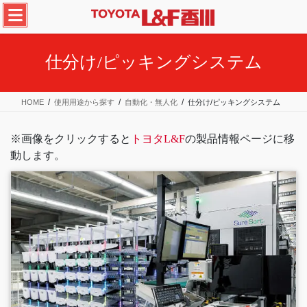
コ
ナ
ン
ビ
テ
ゲ
ン
ー
仕分け/ピッキングシステム
ツ
シ
へ
ョ
ス
ン
HOME
使用用途から探す
自動化・無人化
仕分け/ピッキングシステム
キ
に
ッ
移
プ
動
※画像をクリックすると
トヨタL&F
の製品情報ページに移
動します。